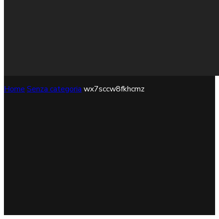
Home
Senza categoria
wx7sccw8fkhcmz