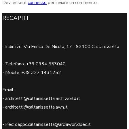
Devi essere
connesso
per inviare un commento.
RECAPITI
- Indirizzo: Via Enrico De Nicola, 17 - 93100 Caltanissetta
- Telefono: +39 0934 553040
- Mobile: +39 327 1431252
Email:
- architetti@caltanissetta.archiworld.it
- architetti@caltanissetta.awn.it
- Pec: oappc.caltanissetta@archiworldpec.it