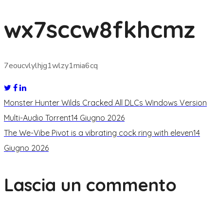
wx7sccw8fkhcmz
7eoucvlylhjg1wlzy1mia6cq
Monster Hunter Wilds Cracked All DLCs Windows Version
Multi-Audio Torrent
14 Giugno 2026
The We-Vibe Pivot is a vibrating cock ring with eleven
14
Giugno 2026
Lascia un commento